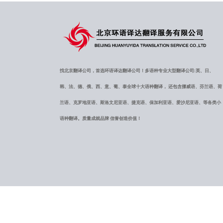
找北京翻译公司，首选环语译达翻译公司！多语种专业大型翻译公司:英、日、
韩、法、德、俄、西、意、葡、泰全球十大语种翻译， 还包含挪威语、芬兰语、荷
兰语、克罗地亚语、斯洛文尼亚语、捷克语、保加利亚语、爱沙尼亚语、等各类小
语种翻译。质量成就品牌 信誉创造价值！