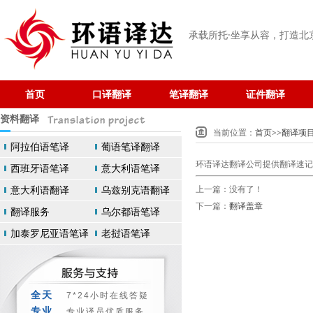
承载所托·坐享从容
，打造北
首页
口译翻译
笔译翻译
证件翻译
资料翻译
当前位置：
首页
>>
翻译项
阿拉伯语笔译
葡语笔译翻译
环语译达翻译公司提供翻译速记
西班牙语笔译
意大利语笔译
意大利语翻译
乌兹别克语翻译
上一篇：没有了！
下一篇：
翻译盖章
翻译服务
乌尔都语笔译
加泰罗尼亚语笔译
老挝语笔译
全天
7*24小时在线答疑
专业
专业译员优质服务