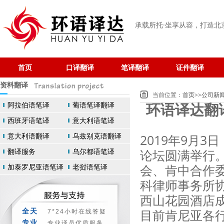
承载所托·坐享从容
，打造北
首页
口译翻译
笔译翻译
证件翻译
资料翻译
当前位置：
首页
>>
公司新
阿拉伯语笔译
葡语笔译翻译
环语译达翻
西班牙语笔译
意大利语笔译
意大利语翻译
乌兹别克语翻译
2019年9月
翻译服务
乌尔都语笔译
论坛圆满举行
会、肯中合作
加泰罗尼亚语笔译
老挝语笔译
科律师事务所
西山花园酒店
目前肯尼亚各
全天
7*24小时在线答疑
专业
专业译员优质服务