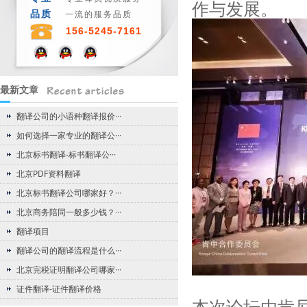
作与发展。
品质
一流的服务品质
156-5245-7161
最新文章
翻译公司的小语种翻译报价···
如何选择一家专业的翻译公···
北京标书翻译-标书翻译公···
北京PDF资料翻译
北京标书翻译公司哪家好？···
北京商务陪同一般多少钱？···
翻译项目
翻译公司的翻译流程是什么···
北京完税证明翻译公司哪家···
证件翻译-证件翻译价格
本次论坛由
肯